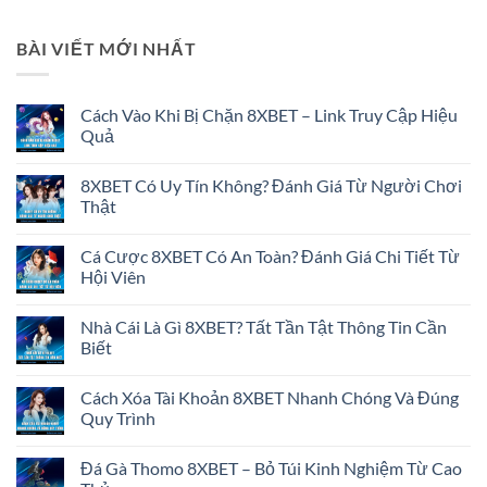
BÀI VIẾT MỚI NHẤT
Cách Vào Khi Bị Chặn 8XBET – Link Truy Cập Hiệu
Quả
Không
có
8XBET Có Uy Tín Không? Đánh Giá Từ Người Chơi
bình
luận
Thật
ở
Cách
Không
Vào
có
Cá Cược 8XBET Có An Toàn? Đánh Giá Chi Tiết Từ
Khi
bình
Bị
luận
Hội Viên
Chặn
ở
8XBET
8XBET
Không
–
Có
có
Nhà Cái Là Gì 8XBET? Tất Tần Tật Thông Tin Cần
Link
Uy
bình
Truy
Tín
luận
Biết
Cập
Không?
ở
Hiệu
Đánh
Cá
Không
Quả
Giá
Cược
có
Cách Xóa Tài Khoản 8XBET Nhanh Chóng Và Đúng
Từ
8XBET
bình
Người
Có
luận
Quy Trình
Chơi
An
ở
Thật
Toàn?
Nhà
Không
Đánh
Cái
có
Đá Gà Thomo 8XBET – Bỏ Túi Kinh Nghiệm Từ Cao
Giá
Là
bình
Chi
Gì
luận