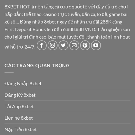
Lại
Chiến
8XBET HOT là nền tảng cá cược quốc tế với đầy đủ trò chơi
Thắng
Hữu
hấp dẫn: thể thao, casino trực tuyến, bắn cá, lô đề, game bài,
Ích
xổ số,... Đăng nhập 8xbet ngay để nhận ưu đãi 288K cùng
First Deposit Bonus lên đến 6,888,888 VND. Trải nghiệm sân
chơi giải trí đỉnh cao, bảo mật tuyệt đối, thanh toán linh hoạt
và hỗ trợ 24/7.
CÁC TRANG QUAN TRỌNG
Đăng Nhập 8xbet
Đăng Ký 8xbet
Tải App 8xbet
Liền hề 8xbet
Nạp Tiền 8xbet