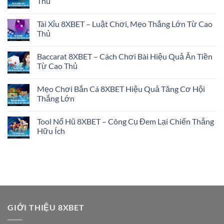
Thủ
Tiết
8XBET?
ở
Từ
Tất
Cách
Không
Hội
Tần
Xóa
có
Tài Xỉu 8XBET – Luật Chơi, Mẹo Thắng Lớn Từ Cao
Viên
Tật
Tài
bình
Thông
Khoản
luận
Thủ
Tin
8XBET
ở
Cần
Nhanh
Đá
Không
Biết
Chóng
Gà
có
Baccarat 8XBET – Cách Chơi Bài Hiệu Quả Ăn Tiền
Và
Thomo
bình
Đúng
8XBET
luận
Từ Cao Thủ
Quy
–
ở
Trình
Bỏ
Tài
Không
Túi
Xỉu
có
Mẹo Chơi Bắn Cá 8XBET Hiệu Quả Tăng Cơ Hội
Kinh
8XBET
bình
Nghiệm
–
luận
Thắng Lớn
Từ
Luật
ở
Cao
Chơi,
Baccarat
Không
Thủ
Mẹo
8XBET
có
Tool Nổ Hũ 8XBET – Công Cụ Đem Lại Chiến Thắng
Thắng
–
bình
Lớn
Cách
luận
Hữu Ích
Từ
Chơi
ở
Cao
Bài
Mẹo
Không
Thủ
Hiệu
Chơi
có
Quả
Bắn
bình
Ăn
Cá
luận
Tiền
8XBET
ở
Từ
Hiệu
Tool
Cao
Quả
Nổ
Thủ
Tăng
Hũ
Cơ
8XBET
Hội
–
GIỚI THIỆU 8XBET
Thắng
Công
Lớn
Cụ
Đem