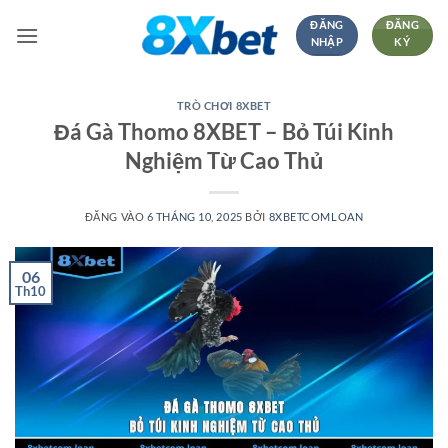
Bỏ
ĐĂNG
ĐĂNG
qua
NHẬP
KÝ
nội
dung
TRÒ CHƠI 8XBET
Đá Gà Thomo 8XBET – Bỏ Túi Kinh
Nghiệm Từ Cao Thủ
ĐĂNG VÀO
6 THÁNG 10, 2025
BỞI
8XBETCOMLOAN
06
Th10