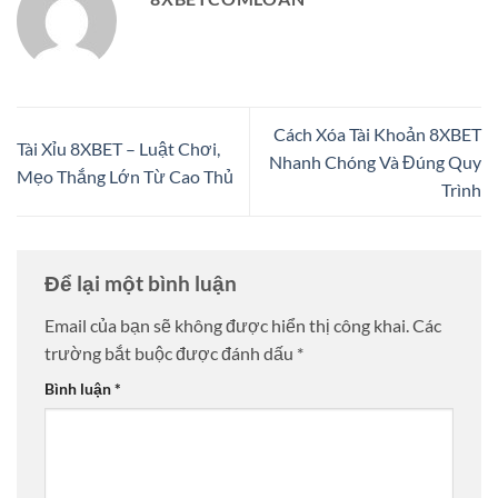
Cách Xóa Tài Khoản 8XBET
Tài Xỉu 8XBET – Luật Chơi,
Nhanh Chóng Và Đúng Quy
Mẹo Thắng Lớn Từ Cao Thủ
Trình
Để lại một bình luận
Email của bạn sẽ không được hiển thị công khai.
Các
trường bắt buộc được đánh dấu
*
Bình luận
*