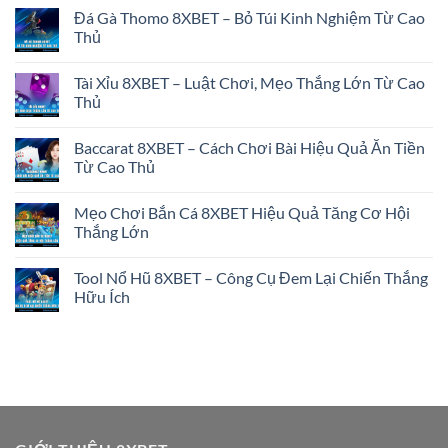
Đánh
Cái
có
Đá Gà Thomo 8XBET – Bỏ Túi Kinh Nghiệm Từ Cao
Giá
Là
bình
Chi
Gì
luận
Thủ
Tiết
8XBET?
ở
Từ
Tất
Cách
Không
Hội
Tần
Xóa
có
Tài Xỉu 8XBET – Luật Chơi, Mẹo Thắng Lớn Từ Cao
Viên
Tật
Tài
bình
Thông
Khoản
luận
Thủ
Tin
8XBET
ở
Cần
Nhanh
Đá
Không
Biết
Chóng
Gà
có
Baccarat 8XBET – Cách Chơi Bài Hiệu Quả Ăn Tiền
Và
Thomo
bình
Đúng
8XBET
luận
Từ Cao Thủ
Quy
–
ở
Trình
Bỏ
Tài
Không
Túi
Xỉu
có
Mẹo Chơi Bắn Cá 8XBET Hiệu Quả Tăng Cơ Hội
Kinh
8XBET
bình
Nghiệm
–
luận
Thắng Lớn
Từ
Luật
ở
Cao
Chơi,
Baccarat
Không
Thủ
Mẹo
8XBET
có
Tool Nổ Hũ 8XBET – Công Cụ Đem Lại Chiến Thắng
Thắng
–
bình
Lớn
Cách
luận
Hữu Ích
Từ
Chơi
ở
Cao
Bài
Mẹo
Không
Thủ
Hiệu
Chơi
có
Quả
Bắn
bình
Ăn
Cá
luận
Tiền
8XBET
ở
Từ
Hiệu
Tool
Cao
Quả
Nổ
Thủ
Tăng
Hũ
Cơ
8XBET
Hội
–
Thắng
Công