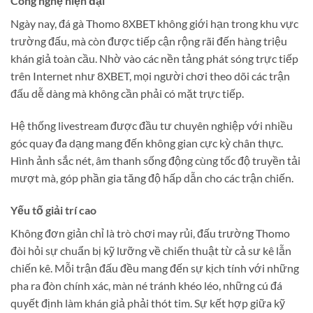
Công nghệ hiện đại
Ngày nay, đá gà Thomo 8XBET không giới hạn trong khu vực
trường đấu, mà còn được tiếp cận rộng rãi đến hàng triệu
khán giả toàn cầu. Nhờ vào các nền tảng phát sóng trực tiếp
trên Internet như 8XBET, mọi người chơi theo dõi các trận
đấu dễ dàng mà không cần phải có mặt trực tiếp.
Hệ thống livestream được đầu tư chuyên nghiệp với nhiều
góc quay đa dạng mang đến không gian cực kỳ chân thực.
Hình ảnh sắc nét, âm thanh sống động cùng tốc độ truyền tải
mượt mà, góp phần gia tăng độ hấp dẫn cho các trận chiến.
Yếu tố giải trí cao
Không đơn giản chỉ là trò chơi may rủi, đấu trường Thomo
đòi hỏi sự chuẩn bị kỹ lưỡng về chiến thuật từ cả sư kê lẫn
chiến kê. Mỗi trận đấu đều mang đến sự kịch tính với những
pha ra đòn chính xác, màn né tránh khéo léo, những cú đá
quyết định làm khán giả phải thót tim. Sự kết hợp giữa kỹ