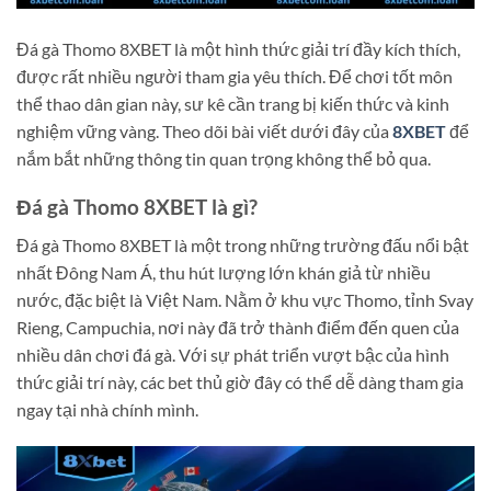
Đá gà Thomo 8XBET là một hình thức giải trí đầy kích thích,
được rất nhiều người tham gia yêu thích. Để chơi tốt môn
thể thao dân gian này, sư kê cần trang bị kiến thức và kinh
nghiệm vững vàng. Theo dõi bài viết dưới đây của
8XBET
để
nắm bắt những thông tin quan trọng không thể bỏ qua.
Đá gà Thomo 8XBET là gì?
Đá gà Thomo 8XBET là một trong những trường đấu nổi bật
nhất Đông Nam Á, thu hút lượng lớn khán giả từ nhiều
nước, đặc biệt là Việt Nam. Nằm ở khu vực Thomo, tỉnh Svay
Rieng, Campuchia, nơi này đã trở thành điểm đến quen của
nhiều dân chơi đá gà. Với sự phát triển vượt bậc của hình
thức giải trí này, các bet thủ giờ đây có thể dễ dàng tham gia
ngay tại nhà chính mình.